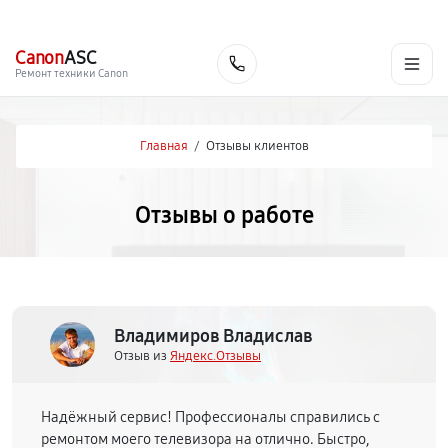
г. Нижний Новгород
Ежедневно с 9:00 до 21:00
+7 (831) 214-02-19
Canon
ASC
Заказать
Ремонт техники Canon
Главная
/
Отзывы клиентов
Отзывы о работе
Владимиров Владислав
Отзыв из
Яндекс.Отзывы
Надёжный сервис! Профессионалы справились с
ремонтом моего телевизора на отлично. Быстро,