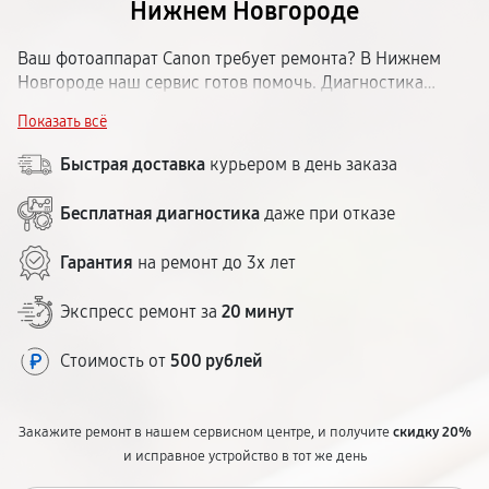
Нижнем Новгороде
Ваш фотоаппарат Canon требует ремонта? В Нижнем
Новгороде наш сервис готов помочь. Диагностика
бесплатная — мастер определит поломку и назовёт
Показать всё
точную стоимость. Принимаем все модели камер Кэнон:
зеркальные, беззеркальные, компактные. Ремонт
Быстрая доставка
курьером в день заказа
обычно занимает 1–5 дней. На работы и запчасти даём
гарантию до 12 месяцев. Центр расположен в удобном
Бесплатная диагностика
даже при отказе
районе города.
Гарантия
на ремонт до 3х лет
Экспресс ремонт за
20 минут
Стоимость от
500 рублей
Закажите ремонт в нашем сервисном центре, и получите
скидку 20%
и исправное устройство в тот же день