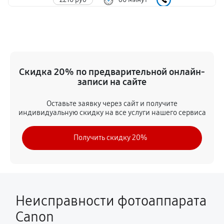
Замена задней панели
1890 руб
60 минут
Замена передней панели
Скидка 20% по предварительной онлайн-
2430 руб
60 минут
записи на сайте
Замена устройства стабилизации
Оставьте заявку через сайт и получите
индивидуальную скидку на все услуги нашего сервиса
2570 руб
60 минут
Получить скидку 20%
Замена фокусировочного экрана
2430 руб
60 минут
Замена контроллера питания
2250 руб
60 минут
Неисправности фотоаппарата
Canon
Замена CCD/CMOS матрицы