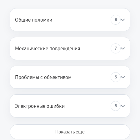
3870 руб
60 минут
Замена корпуса
Общие поломки
8
1980 руб
60 минут
Замена затвора
Механические повреждения
7
2070 руб
60 минут
Замена материнской платы
2970 руб
60 минут
Проблемы с объективом
5
Замена платы отсека карты памяти
3420 руб
60 минут
Электронные ошибки
5
Устранение битых пикселей на CCD/CMOS матрице
3510 руб
60 минут
Показать ещё
Чистка CCD/CMOS матрицы